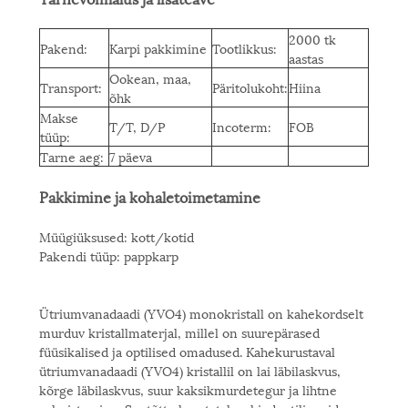
2000 tk
Pakend:
Karpi pakkimine
Tootlikkus:
aastas
Ookean, maa,
Transport:
Päritolukoht:
Hiina
õhk
Makse
T/T, D/P
Incoterm:
FOB
tüüp:
Tarne aeg:
7 päeva
Pakkimine ja kohaletoimetamine
Müügiüksused: kott/kotid
Pakendi tüüp: pappkarp
Ütriumvanadaadi (YVO4) monokristall on kahekordselt
murduv kristallmaterjal, millel on suurepärased
füüsikalised ja optilised omadused. Kahekurustaval
ütriumvanadaadi (YVO4) kristallil on lai läbilaskvus,
kõrge läbilaskvus, suur kaksikmurdetegur ja lihtne