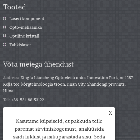
Tooted
Laseri komponent
Opto-mehaanika
Optiline kristall
Tahkislaser
Võta meiega ühendust
Aadress:
Xingfu Liancheng Optoelectronics Innovation Park, nr 1287,
Kejia tee, kõrgtehnoloogia tsoon, Jinan City, Shandongi provints,
Hiina
Tel:
+86-531-88153122
Telefon:
+86-13791139332
X
Meil:
jingxu@coupletech.com
Kasutame küpsiseid, et pakkuda teile
paremat sirvimiskogemust, analüüsida
saidi liiklust ja isikupärastada sisu. Seda