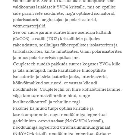
valmistamine. Seetõttu kasutatakse kiudoptilise side
valdkonnas laialdaselt YVO4 kristalle, mis on optilise
side passiivsete seadmete, nagu optilised isolaatorid,
polarisaatorid, aeglustajad ja polarisaatorid,
võtmematerjalid.
See on suurepärane sünteetiline asendaja kaltsiidi
(CaCO3) ja rutiili (TiO2) kristallidele paljudes
rakendustes, sealhulgas fiiberoptilistes isolaatorites ja
tsirkulaatorites, kiirte nihutajates, Glani polarisaatorites
ja muus polariseerivas optikas jne.
Coupletech suudab pakkuda suures koguses YVO4 kiile
ja tala nihutajaid, mida kasutatakse kiudoptiliste
isolaatorite ja tsirkulaatorite jaoks, interleaverid,
kõikvõimalikud suurused, et vastata kliendi
nõudmistele, Coupletechil on kiire kohaletoimetamine,
väga konkurentsivõimeline hind, range
kvaliteedikontroll ja tehniline tugi.
Pakume ka muud tüüpi optilisi kristalle ja
laserkomponente, nagu neodüümiga legeeritud
gadoliinium-ortovanadaat (Nd:GdVO4 kristall),
neodüümiga legeeritud ütriumalumiiniumgranaat
(Nd:YAG-kristall), neodüümiga legeeritud ütrium-