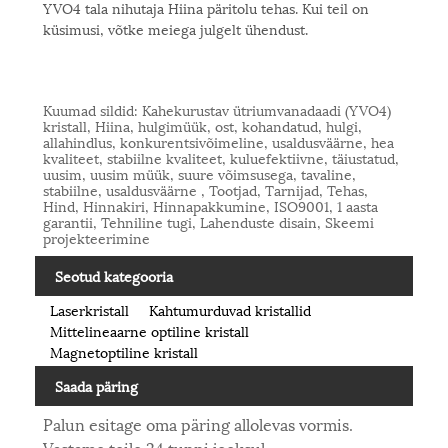
YVO4 tala nihutaja Hiina päritolu tehas. Kui teil on
küsimusi, võtke meiega julgelt ühendust.
Kuumad sildid: Kahekurustav ütriumvanadaadi (YVO4)
kristall, Hiina, hulgimüük, ost, kohandatud, hulgi,
allahindlus, konkurentsivõimeline, usaldusväärne, hea
kvaliteet, stabiilne kvaliteet, kuluefektiivne, täiustatud,
uusim, uusim müük, suure võimsusega, tavaline,
stabiilne, usaldusväärne , Tootjad, Tarnijad, Tehas,
Hind, Hinnakiri, Hinnapakkumine, ISO9001, 1 aasta
garantii, Tehniline tugi, Lahenduste disain, Skeemi
projekteerimine
Seotud kategooria
Laserkristall
Kahtumurduvad kristallid
Mittelineaarne optiline kristall
Magnetoptiline kristall
Saada päring
Palun esitage oma päring allolevas vormis.
Vastame teile 24 tunni jooksul.