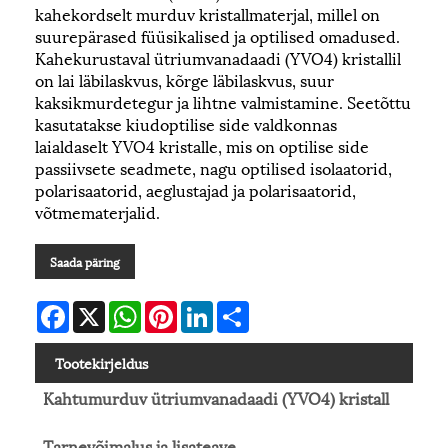
kahekordselt murduv kristallmaterjal, millel on
suurepärased füüsikalised ja optilised omadused.
Kahekurustaval ütriumvanadaadi (YVO4) kristallil
on lai läbilaskvus, kõrge läbilaskvus, suur
kaksikmurdetegur ja lihtne valmistamine. Seetõttu
kasutatakse kiudoptilise side valdkonnas
laialdaselt YVO4 kristalle, mis on optilise side
passiivsete seadmete, nagu optilised isolaatorid,
polarisaatorid, aeglustajad ja polarisaatorid,
võtmematerjalid.
Saada päring
Facebook
X
WhatsApp
Pinterest
LinkedIn
Share
Tootekirjeldus
Kahtumurduv ütriumvanadaadi (YVO4) kristall
Tarnevõimalus ja lisateave