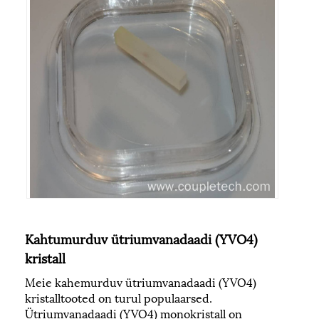
Kahtumurduv ütriumvanadaadi (YVO4)
kristall
Meie kahemurduv ütriumvanadaadi (YVO4)
kristalltooted on turul populaarsed.
Ütriumvanadaadi (YVO4) monokristall on