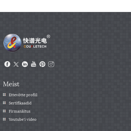
Meist
Ettevõtte profiil
Sertifikaadid
Firmanäitus
Youtube'i video