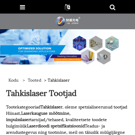
Kodu
>
Tooted
> Tahkislaser
Tahkislaser Tootjad
Tootekategooriad
Tahkislaser
, oleme spetsialiseerunud tootjad
Hiinast,
Laserkauguse mõõtmine,
impulsslaser
tarnijad/tehased, kvaliteetsete toodete
hulgimüük
Laserdioodi spetsifikatsioonid
Teadus- ja
arendustegevus ning tootmine, meil on täiuslik müügijärgne