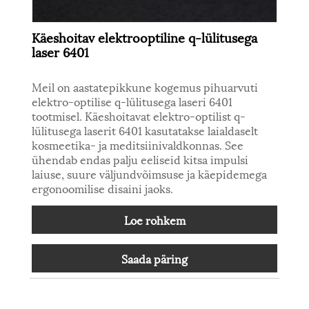
Käeshoitav elektrooptiline q-lülitusega
laser 6401
Meil on aastatepikkune kogemus pihuarvuti
elektro-optilise q-lülitusega laseri 6401
tootmisel. Käeshoitavat elektro-optilist q-
lülitusega laserit 6401 kasutatakse laialdaselt
kosmeetika- ja meditsiinivaldkonnas. See
ühendab endas palju eeliseid kitsa impulsi
laiuse, suure väljundvõimsuse ja käepidemega
ergonoomilise disaini jaoks.
Loe rohkem
Saada päring