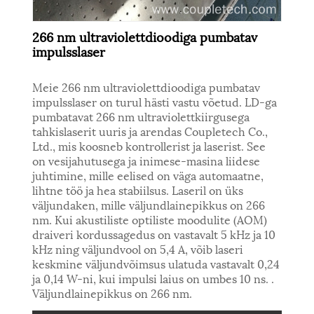
266 nm ultraviolettdioodiga pumbatav
impulsslaser
Meie 266 nm ultraviolettdioodiga pumbatav
impulsslaser on turul hästi vastu võetud. LD-ga
pumbatavat 266 nm ultraviolettkiirgusega
tahkislaserit uuris ja arendas Coupletech Co.,
Ltd., mis koosneb kontrollerist ja laserist. See
on vesijahutusega ja inimese-masina liidese
juhtimine, mille eelised on väga automaatne,
lihtne töö ja hea stabiilsus. Laseril on üks
väljundaken, mille väljundlainepikkus on 266
nm. Kui akustiliste optiliste moodulite (AOM)
draiveri kordussagedus on vastavalt 5 kHz ja 10
kHz ning väljundvool on 5,4 A, võib laseri
keskmine väljundvõimsus ulatuda vastavalt 0,24
ja 0,14 W-ni, kui impulsi laius on umbes 10 ns. .
Väljundlainepikkus on 266 nm.