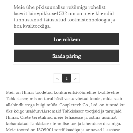
Meie ühe pikisuunalise režiimiga rohelist
laserit lainepikkusel 532 nm on meie kliendid
tunnustanud täiustatud tootmistehnoloogia ja
hea kvaliteediga.
Loe rohkem
Saada päring
<
1
>
Meil on Hiinas toodetud konkurentsivõimeline kvaliteetne
Tahkislaser, mis on turul hästi vastu võetud toode, mida saab
allahindlustega hulgi müüa. Coupletech Co., Ltd. on tuntud kui
üks kõige usaldusväärsemaid Tahkislaser tootjaid ja tarnijaid
Hiinas. Olete teretulnud meie tehasesse ja ostma uusimat
kohandatud Tahkislaser tehnilise toe ja lahenduse disainiga.
Meie tooted on ISO9001 sertifikaadiga ja annavad 1-aastase