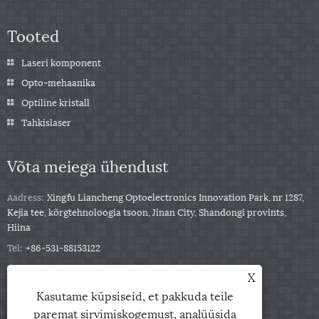
Tooted
Laseri komponent
Opto-mehaanika
Optiline kristall
Tahkislaser
Võta meiega ühendust
Aadress:
Xingfu Liancheng Optoelectronics Innovation Park, nr 1287,
Kejia tee, kõrgtehnoloogia tsoon, Jinan City, Shandongi provints,
Hiina
Tel:
+86-531-88153122
Telefon:
+86-13791139332
X
Meil:
jingxu@coupletech.com
Kasutame küpsiseid, et pakkuda teile
paremat sirvimiskogemust, analüüsida