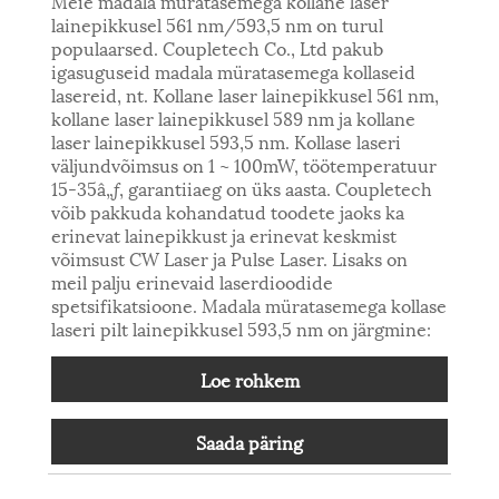
Meie madala müratasemega kollane laser
lainepikkusel 561 nm/593,5 nm on turul
populaarsed. Coupletech Co., Ltd pakub
igasuguseid madala müratasemega kollaseid
lasereid, nt. Kollane laser lainepikkusel 561 nm,
kollane laser lainepikkusel 589 nm ja kollane
laser lainepikkusel 593,5 nm. Kollase laseri
väljundvõimsus on 1 ~ 100mW, töötemperatuur
15-35â„ƒ, garantiiaeg on üks aasta. Coupletech
võib pakkuda kohandatud toodete jaoks ka
erinevat lainepikkust ja erinevat keskmist
võimsust CW Laser ja Pulse Laser. Lisaks on
meil palju erinevaid laserdioodide
spetsifikatsioone. Madala müratasemega kollase
laseri pilt lainepikkusel 593,5 nm on järgmine:
Loe rohkem
Saada päring