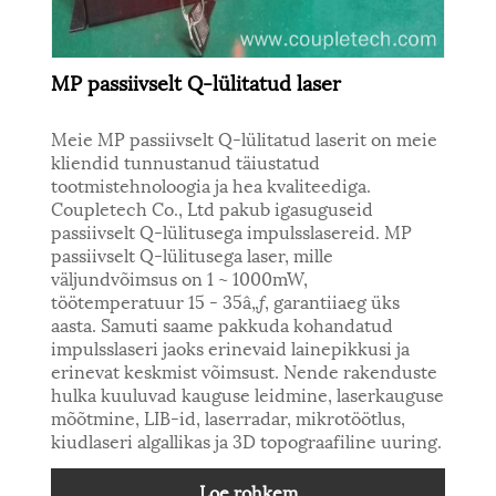
MP passiivselt Q-lülitatud laser
Meie MP passiivselt Q-lülitatud laserit on meie
kliendid tunnustanud täiustatud
tootmistehnoloogia ja hea kvaliteediga.
Coupletech Co., Ltd pakub igasuguseid
passiivselt Q-lülitusega impulsslasereid. MP
passiivselt Q-lülitusega laser, mille
väljundvõimsus on 1 ~ 1000mW,
töötemperatuur 15 - 35â„ƒ, garantiiaeg üks
aasta. Samuti saame pakkuda kohandatud
impulsslaseri jaoks erinevaid lainepikkusi ja
erinevat keskmist võimsust. Nende rakenduste
hulka kuuluvad kauguse leidmine, laserkauguse
mõõtmine, LIB-id, laserradar, mikrotöötlus,
kiudlaseri algallikas ja 3D topograafiline uuring.
Loe rohkem