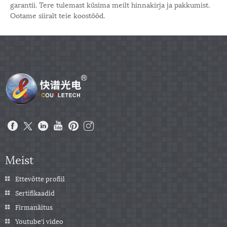
garantii. Tere tulemast küsima meilt hinnakirja ja pakkumist.
Ootame siiralt teie koostööd.
Meist
Ettevõtte profiil
Sertifikaadid
Firmanäitus
Youtube'i video