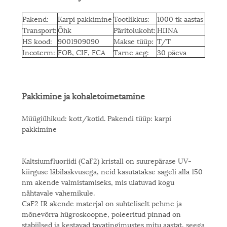
Pakend:
Karpi pakkimine
Tootlikkus:
1000 tk aastas
Transport:
Õhk
Päritolukoht:
HIINA
HS kood:
9001909090
Makse tüüp:
T/T
Incoterm:
FOB, CIF, FCA
Tarne aeg:
30 päeva
Pakkimine ja kohaletoimetamine
Müügiühikud: kott/kotid. Pakendi tüüp: karpi
pakkimine
Kaltsiumfluoriidi (CaF2) kristall on suurepärase UV-
kiirguse läbilaskvusega, neid kasutatakse sageli alla 150
nm akende valmistamiseks, mis ulatuvad kogu
nähtavale vahemikule.
CaF2 IR akende materjal on suhteliselt pehme ja
mõnevõrra hügroskoopne, poleeritud pinnad on
stabiilsed ja kestavad tavatingimustes mitu aastat, seega