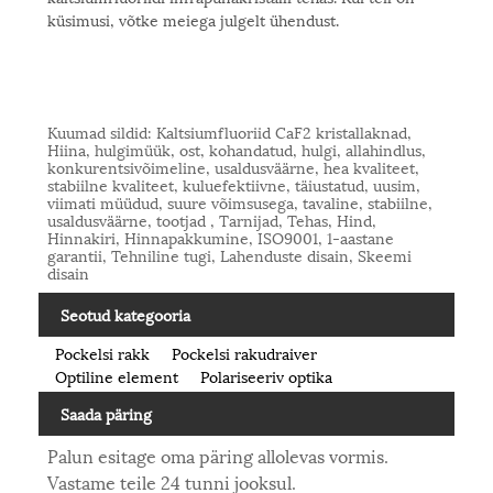
küsimusi, võtke meiega julgelt ühendust.
Kuumad sildid: Kaltsiumfluoriid CaF2 kristallaknad,
Hiina, hulgimüük, ost, kohandatud, hulgi, allahindlus,
konkurentsivõimeline, usaldusväärne, hea kvaliteet,
stabiilne kvaliteet, kuluefektiivne, täiustatud, uusim,
viimati müüdud, suure võimsusega, tavaline, stabiilne,
usaldusväärne, tootjad , Tarnijad, Tehas, Hind,
Hinnakiri, Hinnapakkumine, ISO9001, 1-aastane
garantii, Tehniline tugi, Lahenduste disain, Skeemi
disain
Seotud kategooria
Pockelsi rakk
Pockelsi rakudraiver
Optiline element
Polariseeriv optika
Saada päring
Palun esitage oma päring allolevas vormis.
Vastame teile 24 tunni jooksul.