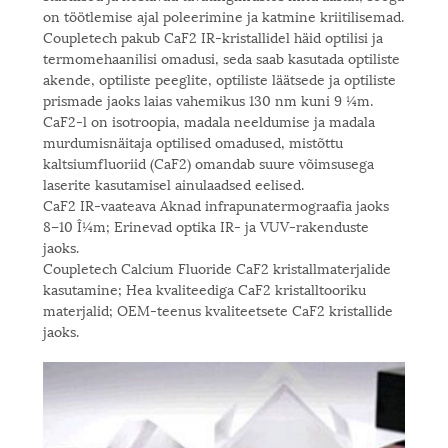
on töötlemise ajal poleerimine ja katmine kriitilisemad.
Coupletech pakub CaF2 IR-kristallidel häid optilisi ja
termomehaanilisi omadusi, seda saab kasutada optiliste
akende, optiliste peeglite, optiliste läätsede ja optiliste
prismade jaoks laias vahemikus 130 nm kuni 9 ¼m.
CaF2-l on isotroopia, madala neeldumise ja madala
murdumisnäitaja optilised omadused, mistõttu
kaltsiumfluoriid (CaF2) omandab suure võimsusega
laserite kasutamisel ainulaadsed eelised.
CaF2 IR-vaateava Aknad infrapunatermograafia jaoks
8–10 Î¼m; Erinevad optika IR- ja VUV-rakenduste
jaoks.
Coupletech Calcium Fluoride CaF2 kristallmaterjalide
kasutamine; Hea kvaliteediga CaF2 kristalltooriku
materjalid; OEM-teenus kvaliteetsete CaF2 kristallide
jaoks.