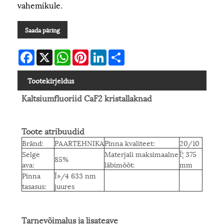
vahemikule.
Saada päring
Facebook
X
WhatsApp
Pinterest
LinkedIn
Share
Tootekirjeldus
Kaltsiumfluoriid CaF2 kristallaknad
Toote atribuudid
Bränd:
PAARTEHNIKA
Pinna kvaliteet:
20/10
Selge
Materjali maksimaalne
Î¦ 375
85%
ava:
läbimõõt:
mm
Pinna
Î»/4 633 nm
tasasus:
juures
Tarnevõimalus ja lisateave