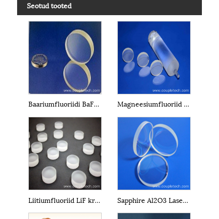
Seotud tooted
Baariumfluoriidi BaF2 kristallaknad
Magneesiumfluoriid MgF2 IR-kristallaknad
Liitiumfluoriid LiF kristallaknad
Sapphire Al2O3 Laser Crystal aknad