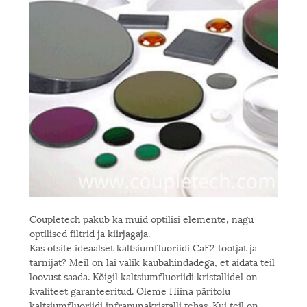
Coupletech pakub ka muid optilisi elemente, nagu
optilised filtrid ja kiirjagaja.
Kas otsite ideaalset kaltsiumfluoriidi CaF2 tootjat ja
tarnijat? Meil on lai valik kaubahindadega, et aidata teil
loovust saada. Kõigil kaltsiumfluoriidi kristallidel on
kvaliteet garanteeritud. Oleme Hiina päritolu
kaltsiumfluoriidi infrapunakristalli tehas. Kui teil on