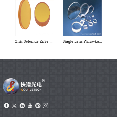
Znic Selenide ZnSe Windows
Single Lens Plano-kumer tasapinnaline-nõgus objektiiv