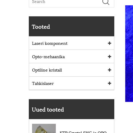
Tooted
Laseri komponent
Opto-mehaanika
Optiline kristall
Tahkislaser
Uued tooted
KTP Crystal SHG ja OPO