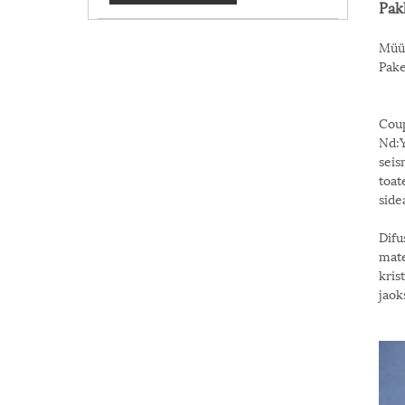
Pak
Müüg
Pake
Coup
Nd:Y
seis
toat
side
Difu
mate
kris
jaok