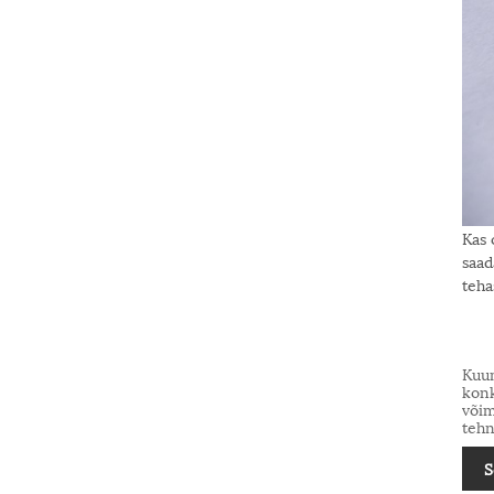
Kas 
saad
teha
Kuum
konk
võim
tehn
S