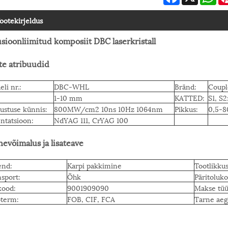
ootekirjeldus
usioonliimitud komposiit DBC laserkristall
te atribuudid
li nr.:
DBC-WHL
Bränd:
Coupl
1-10 mm
KATTED:
S1, S
ustuse künnis:
800MW/cm2 10ns 10Hz 1064nm
Pikkus:
0,5-
ntatsioon:
NdYAG 111, CrYAG 100
nevõimalus ja lisateave
end:
Karpi pakkimine
Tootlikkus
sport:
Õhk
Päritoluko
kood:
9001909090
Makse tüü
oterm:
FOB, CIF, FCA
Tarne aeg