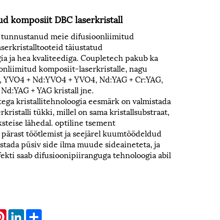
ud komposiit DBC laserkristall
 tunnustanud meie difusioonliimitud
erkristalltooteid täiustatud
ia ja hea kvaliteediga. Coupletech pakub ka
onliimitud komposiit-laserkristalle, nagu
 YVO4 + Nd:YVO4 + YVO4, Nd:YAG + Cr:YAG,
Nd:YAG + YAG kristall jne.
ega kristallitehnoloogia eesmärk on valmistada
rkristalli tükki, millel on sama kristallsubstraat,
teise lähedal. optiline tsement
 pärast töötlemist ja seejärel kuumtöödeldud
ustada püsiv side ilma muude sideaineteta, ja
efekti saab difusioonipiiranguga tehnoloogia abil
atsApp
Pinterest
LinkedIn
Share