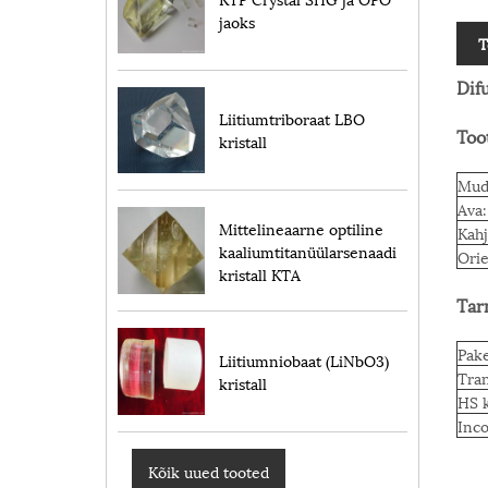
jaoks
T
Dif
Liitiumtriboraat LBO
Too
kristall
Mude
Ava:
Mittelineaarne optiline
Kahj
kaaliumtitanüülarsenaadi
Orie
kristall KTA
Tar
Pak
Liitiumniobaat (LiNbO3)
Tran
kristall
HS 
Inc
Kõik uued tooted