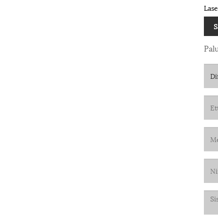
Lase
S
Pal