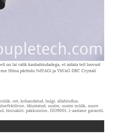
il on lai valik kaubahindadega, et aidata teil loovust
leme Hiina päritolu NdYAGi ja YbYAG DBC Crystali
müük, ost, kohandatud, hulgi, allahindlus,
kuluefektiivne, täiustatud, uusim, uusim müük, suure
hind, hinnakiri, pakkumine, ISO9001, 1-aastane garantii,