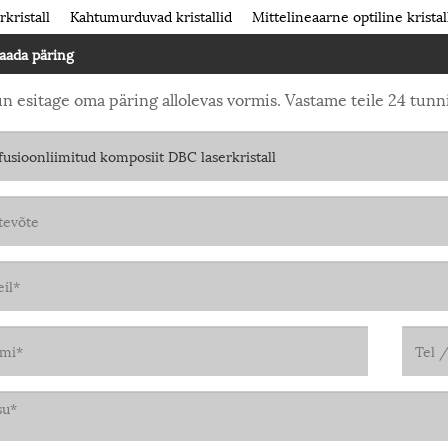
rkristall
Kahtumurduvad kristallid
Mittelineaarne optiline kristal
aada päring
un esitage oma päring allolevas vormis. Vastame teile 24 tunni