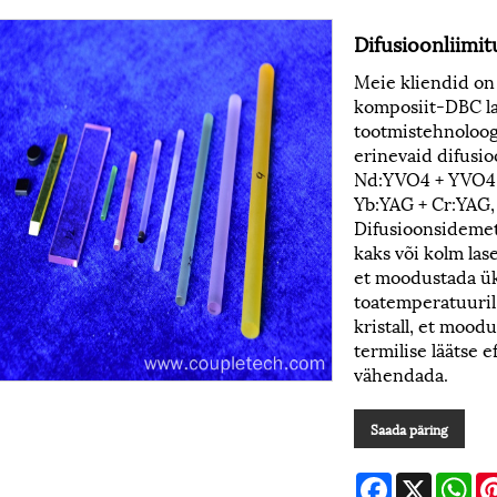
Difusioonliimit
Meie kliendid on
komposiit-DBC las
tootmistehnoloog
erinevaid difusio
Nd:YVO4 + YVO4,
Yb:YAG + Cr:YAG, 
Difusioonsidemet
kaks või kolm lase
et moodustada üks
toatemperatuuril
kristall, et mood
termilise läätse 
vähendada.
Saada päring
Facebook
X
Wh