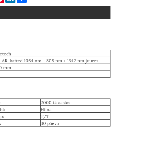
etech
2: AR-katted 1064 nm + 808 nm + 1342 nm juures
80 mm
:
2000 tk aastas
ht:
Hiina
p:
T/T
:
30 päeva