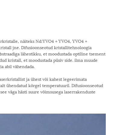
rkristalle, näiteks Nd:YVO4 + YVO4, YVO4 +
ll jne. Difusioonseotud kristallitehnoloogia
lsubstraadiga lähestikku, et moodustada optiline tsement
ud kristall, et moodustada püsiv side. ilma muude
gia abil vähendada.
erkristallist ja ühest või kahest legeerimata
valt ühendatud kõrgel temperatuuril. Difusioonseotud
ib see väga hästi suure võimsusega laserrakenduste