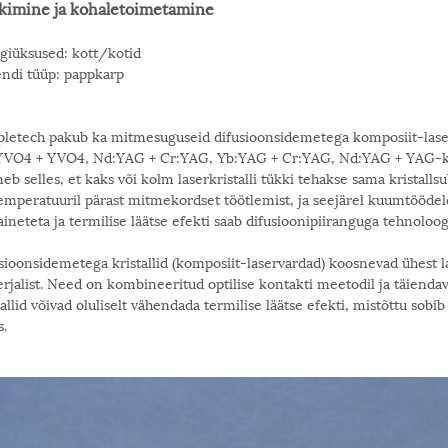
kimine ja kohaletoimetamine
iüksused: kott/kotid
ndi tüüp: pappkarp
letech pakub ka mitmesuguseid difusioonsidemetega komposiit-lase
VO4 + YVO4, Nd:YAG + Cr:YAG, Yb:YAG + Cr:YAG, Nd:YAG + YAG-krista
neb selles, et kaks või kolm laserkristalli tükki tehakse sama kristal
emperatuuril pärast mitmekordset töötlemist, ja seejärel kuumtöödeld
aineteta ja termilise läätse efekti saab difusioonipiiranguga tehnoloo
sioonsidemetega kristallid (komposiit-laservardad) koosnevad ühest las
rjalist. Need on kombineeritud optilise kontakti meetodil ja täienda
tallid võivad oluliselt vähendada termilise läätse efekti, mistõttu sob
s.