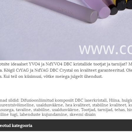
otsite ideaalset YVO4 ja NdYVO4 DBC kristallide tootjat ja tarnijat? Me
a. Kõigil CrYAG ja NdYAG DBC Crystal on kvaliteet garanteeritud. O
s. Kui teil on küsimusi, võtke meiega julgelt ühendust.
ad sildid: Difusioonliimitud komposiit DBC laserkristall, Hiina, hulgi
urentsivõimeline, usaldusväärne, hea kvaliteet, stabiilne kvaliteet, 
susega, tavaline, stabiilne, usaldusväärne, Tootjad, tarnijad, tehas, 
iline tugi, lahenduste kujundamine, skeemi disain
eotud kategooria