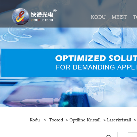
KODU
MEIST
T
Kodu
>
Tooted
>
Optiline Kristall
>
Laserkristall
> 