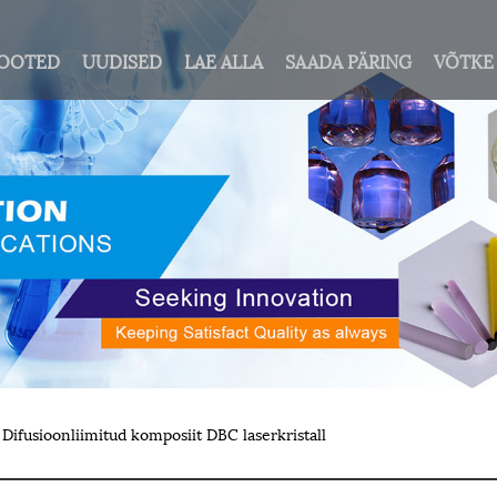
OOTED
UUDISED
LAE ALLA
SAADA PÄRING
VÕTKE
Difusioonliimitud komposiit DBC laserkristall