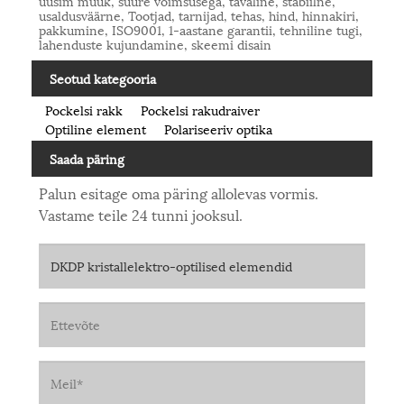
uusim müük, suure võimsusega, tavaline, stabiilne,
usaldusväärne, Tootjad, tarnijad, tehas, hind, hinnakiri,
pakkumine, ISO9001, 1-aastane garantii, tehniline tugi,
lahenduste kujundamine, skeemi disain
Seotud kategooria
Pockelsi rakk
Pockelsi rakudraiver
Optiline element
Polariseeriv optika
Saada päring
Palun esitage oma päring allolevas vormis.
Vastame teile 24 tunni jooksul.