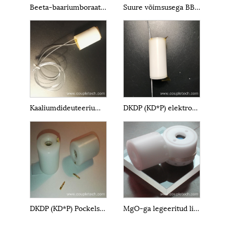
Beeta-baariumboraat BBO Pockels rakud
Suure võimsusega BBO Pockels Cells
Kaaliumdideuteeriumfosfaat DKDP EO Q-Switch
DKDP (KD*P) elektrooptiline element
DKDP (KD*P) Pockelsi rakk
MgO-ga legeeritud liitium-niobaat elektrooptiline Q-lüliti