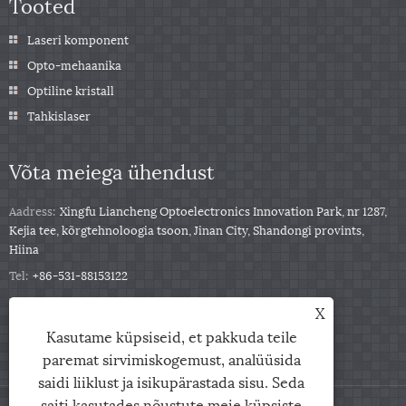
Tooted
Laseri komponent
Opto-mehaanika
Optiline kristall
Tahkislaser
Võta meiega ühendust
Aadress:
Xingfu Liancheng Optoelectronics Innovation Park, nr 1287,
Kejia tee, kõrgtehnoloogia tsoon, Jinan City, Shandongi provints,
Hiina
Tel:
+86-531-88153122
Telefon:
+86-13791139332
X
Meil:
jingxu@coupletech.com
Kasutame küpsiseid, et pakkuda teile
paremat sirvimiskogemust, analüüsida
saidi liiklust ja isikupärastada sisu. Seda
saiti kasutades nõustute meie küpsiste