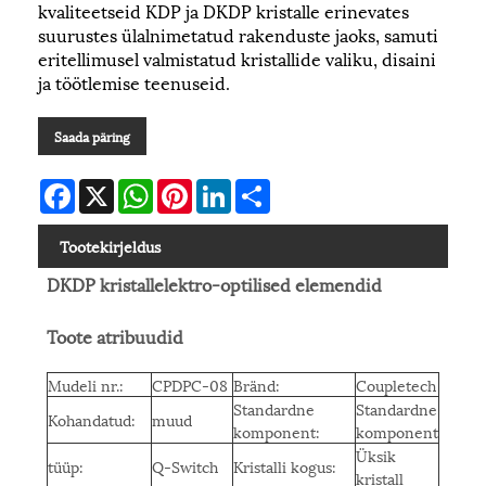
kvaliteetseid KDP ja DKDP kristalle erinevates
suurustes ülalnimetatud rakenduste jaoks, samuti
eritellimusel valmistatud kristallide valiku, disaini
ja töötlemise teenuseid.
Saada päring
Facebook
X
WhatsApp
Pinterest
LinkedIn
Share
Tootekirjeldus
DKDP kristallelektro-optilised elemendid
Toote atribuudid
Mudeli nr.:
CPDPC-08
Bränd:
Coupletech
Standardne
Standardne
Kohandatud:
muud
komponent:
komponent
Üksik
tüüp:
Q-Switch
Kristalli kogus:
kristall