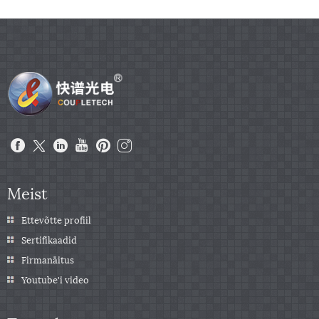
Meist
Ettevõtte profiil
Sertifikaadid
Firmanäitus
Youtube'i video