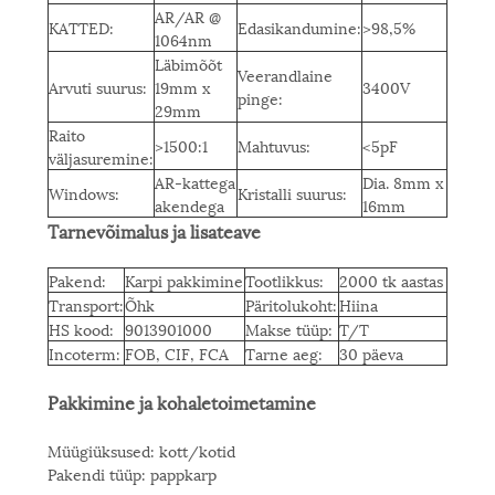
AR/AR @
KATTED:
Edasikandumine:
>98,5%
1064nm
Läbimõõt
Veerandlaine
Arvuti suurus:
19mm x
3400V
pinge:
29mm
Raito
>1500:1
Mahtuvus:
<5pF
väljasuremine:
AR-kattega
Dia. 8mm x
Windows:
Kristalli suurus:
akendega
16mm
Tarnevõimalus ja lisateave
Pakend:
Karpi pakkimine
Tootlikkus:
2000 tk aastas
Transport:
Õhk
Päritolukoht:
Hiina
HS kood:
9013901000
Makse tüüp:
T/T
Incoterm:
FOB, CIF, FCA
Tarne aeg:
30 päeva
Pakkimine ja kohaletoimetamine
Müügiüksused: kott/kotid
Pakendi tüüp: pappkarp