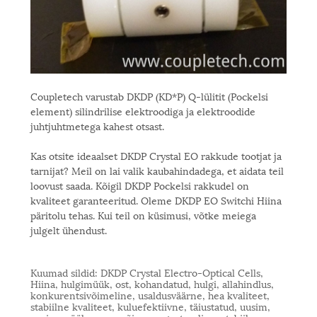
Coupletech varustab DKDP (KD*P) Q-lülitit (Pockelsi
element) silindrilise elektroodiga ja elektroodide
juhtjuhtmetega kahest otsast.
Kas otsite ideaalset DKDP Crystal EO rakkude tootjat ja
tarnijat? Meil on lai valik kaubahindadega, et aidata teil
loovust saada. Kõigil DKDP Pockelsi rakkudel on
kvaliteet garanteeritud. Oleme DKDP EO Switchi Hiina
päritolu tehas. Kui teil on küsimusi, võtke meiega
julgelt ühendust.
Kuumad sildid: DKDP Crystal Electro-Optical Cells,
Hiina, hulgimüük, ost, kohandatud, hulgi, allahindlus,
konkurentsivõimeline, usaldusväärne, hea kvaliteet,
stabiilne kvaliteet, kuluefektiivne, täiustatud, uusim,