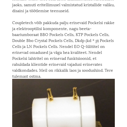
jaoks, samuti eritellimusel valmistatud kristallide valiku,
disaini ja töötlemise teenuseid.
Coupletech võib pakkuda palju erinevaid Pockelsi rakke
ja elektrooptilisi komponente, nagu beeta-
baariumboraat BBO Pockels Cells, KTP Pockels Cells,
Double Bbo Crystal Pockels Cells, Dkdp (kd * p) Pockels
Cells ja LN Pockels Cells. Nendel EO Q-lülititel on
erinevad omadused ja väga hea kvaliteet. Nendel
Pockelsi lahtritel on erinevad funktsioonid, et
rahuldada klientide erinevaid vajadusi erinevates
valdkondades. Meil on rikkalik laos ja soodushind. Tere
tulemast ostma.