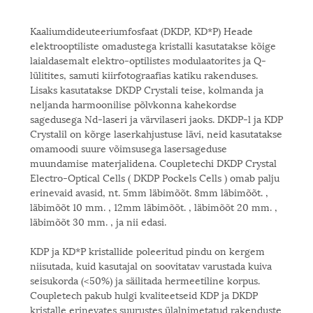
Kaaliumdideuteeriumfosfaat (DKDP, KD*P) Heade
elektrooptiliste omadustega kristalli kasutatakse kõige
laialdasemalt elektro-optilistes modulaatorites ja Q-
lülitites, samuti kiirfotograafias katiku rakenduses.
Lisaks kasutatakse DKDP Crystali teise, kolmanda ja
neljanda harmoonilise põlvkonna kahekordse
sagedusega Nd-laseri ja värvilaseri jaoks. DKDP-l ja KDP
Crystalil on kõrge laserkahjustuse lävi, neid kasutatakse
omamoodi suure võimsusega lasersageduse
muundamise materjalidena. Coupletechi DKDP Crystal
Electro-Optical Cells ( DKDP Pockels Cells ) omab palju
erinevaid avasid, nt. 5mm läbimõõt. 8mm läbimõõt. ,
läbimõõt 10 mm. , 12mm läbimõõt. , läbimõõt 20 mm. ,
läbimõõt 30 mm. , ja nii edasi.
KDP ja KD*P kristallide poleeritud pindu on kergem
niisutada, kuid kasutajal on soovitatav varustada kuiva
seisukorda (<50%) ja säilitada hermeetiline korpus.
Coupletech pakub hulgi kvaliteetseid KDP ja DKDP
kristalle erinevates suurustes ülalnimetatud rakenduste