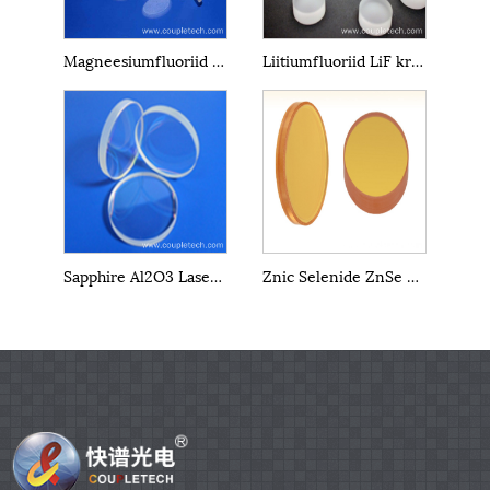
Magneesiumfluoriid MgF2 IR-kristallaknad
Liitiumfluoriid LiF kristallaknad
Sapphire Al2O3 Laser Crystal aknad
Znic Selenide ZnSe Windows