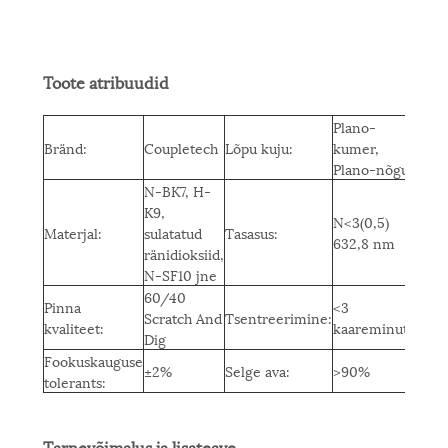
Toote atribuudid
Plano-
Bränd:
Coupletech
Lõpu kuju:
kumer,
Plano-nõgus
N-BK7, H-
K9,
N<3(0,5)
Materjal:
sulatatud
Tasasus:
632,8 nm
ränidioksiid,
N-SF10 jne
60/40
Pinna
<3
Scratch And
Tsentreerimine:
kvaliteet:
kaareminutit
Dig
Fookuskauguse
±2%
Selge ava:
>90%
tolerants:
Tarnevõimalus ja lisateave