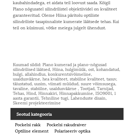
kaubahindadega, et aidata teil loovust saada. Kõigil
Plano nõgusatel silindrilistel objektiividel on kvaliteet
garanteeritud. Oleme Hiina päritolu optiliste
silindriliste tasapinnaliste kumerate läätsede tehas. Kui
teil on küsimusi, võtke meiega julgelt ühendust.
Kuumad sildid: Plano kumerad ja plano-nõgusad
silindrilised läätsed, Hiina, hulgimüük, ost, kohandatud,
hulgi, allahindlus, konkurentsivõimeline,
usaldusväärne, hea kvaliteet, stabiilne kvaliteet, tasuv,
täiustatud, uusim, viimati müüdud, suure võimsusega,
tavaline, stabiilne, usaldusväärne , Tootjad, Tarnijad,
Tehas, Hind, Hinnakiri, Hinnapakkumine, ISO9001, 1
aasta garantii, Tehniline tugi, Lahenduste disain,
Skeemi projekteerimine
Seotud kategooria
Pockelsi rakk
Pockelsi rakudraiver
Optiline element
Polariseeriv optika