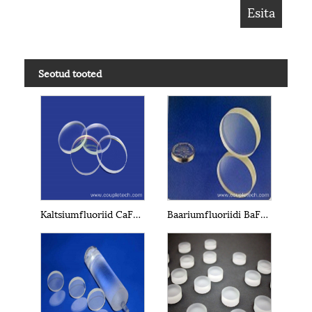
Seotud tooted
Kaltsiumfluoriid CaF2 kristallaknad
Baariumfluoriidi BaF2 kristallaknad