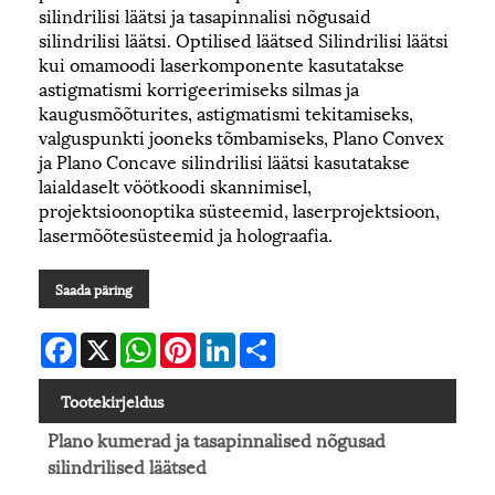
silindrilisi läätsi ja tasapinnalisi nõgusaid
silindrilisi läätsi. Optilised läätsed Silindrilisi läätsi
kui omamoodi laserkomponente kasutatakse
astigmatismi korrigeerimiseks silmas ja
kaugusmõõturites, astigmatismi tekitamiseks,
valguspunkti jooneks tõmbamiseks, Plano Convex
ja Plano Concave silindrilisi läätsi kasutatakse
laialdaselt vöötkoodi skannimisel,
projektsioonoptika süsteemid, laserprojektsioon,
lasermõõtesüsteemid ja holograafia.
Saada päring
Facebook
X
WhatsApp
Pinterest
LinkedIn
Share
Tootekirjeldus
Plano kumerad ja tasapinnalised nõgusad
silindrilised läätsed