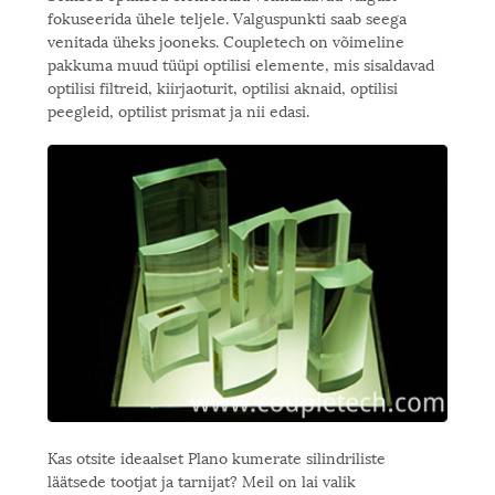
fokuseerida ühele teljele. Valguspunkti saab seega
venitada üheks jooneks. Coupletech on võimeline
pakkuma muud tüüpi optilisi elemente, mis sisaldavad
optilisi filtreid, kiirjaoturit, optilisi aknaid, optilisi
peegleid, optilist prismat ja nii edasi.
Kas otsite ideaalset Plano kumerate silindriliste
läätsede tootjat ja tarnijat? Meil on lai valik