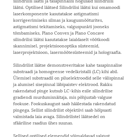
silindrilisi läätsi ja tasapinnalisi nõgusaid silindrilisi
läätsi. Optilised läätsed Silindrilisi läätsi kui omamoodi
laserkomponente kasutatakse astigmatismi
korrigeerimiseks silmas ja kaugusmõõturites,
astigmatismi tekitamiseks, valguspunkti jooneks
tõmbamiseks, Plano Convex ja Plano Concave
silindrilisi läätsi kasutatakse laialdaselt vöötkoodi
skannimisel, projektsioonoptika süsteemid,
laserprojektsioon, lasermõõtesüsteemid ja holograafia.
Silindrilist läätse demonstreeritakse kahe tasapinnalise
substraadi ja homogeense vedelkristalli (LC) kihi abil.
Ülemisel substraadil on piluelektroodid selle välispinnal
ja alumisel sisepinnal läbipaistev elektrood. Rakku
rakendatud pinge kutsub LC-kihis esile silindrilise
gradiendi murdumisnäitaja, mis põhjustab valguse
fookuse. Fookuskaugust saab häälestada rakendatud
pingega. Sellist silindrilist objektiivi saab hõlpsasti
valmistada laia avaga. Silindrilistel läätsedel on
sfääriline raadius ühes suunas.
Sellised optilised elemendid võimaldavad valgust