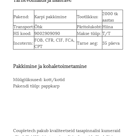
2000 tk
Pakend:
Karpi pakkimine
Tootlikkus:
aastas
Transport:
Õhk
Päritolukoht:
Hiina
HS kood:
9002909090
Makse tüüp:
T/T
FOB, CFR, CIF, FCA,
Incoterm:
Tarne aeg:
35 päeva
CPT
Pakkimine ja kohaletoimetamine
Müügiüksused: kott/kotid
Pakendi tüüp: pappkarp
Coupletech pakub kvaliteetseid tasapinnalisi kumeraid